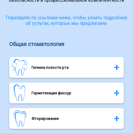
безопасности и профессиональной компетентности
КОНТАКТЫ
Перейдите по ссылкам ниже, чтобы узнать подробнее
об услугах, которые мы предлагаем.
Общая стоматология
Гигиена полости рта
Профессиональная чистка зубов крайне важна для их
Герметизация фиссур
сохранения, потому что даже регулярная и тщательная
чистка часто недостаточна. Удалив зубной налет и
зубной камень, можно предотвратить бактериальные
Зубные фиссуры представляют собой небольшие
заболевания, такие как кариес или пародонтоз. Обычно
Фторирование
бороздки и канавки, возникающие на эмали
мы используем скейлеры, кюретки и ультразвуковые
поверхности зубов между жевательными буграми. В
устройства. В случае сильного загрязнения или по