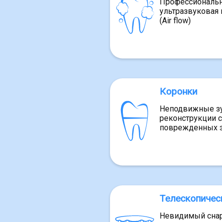
Профессиональна
ультразвуковая 
(Air flow)
Коронки
Неподвижные зу
реконструкции 
поврежденных 
Телескопичес
Невидимый снар