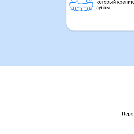
который крепит
зубам
Перем