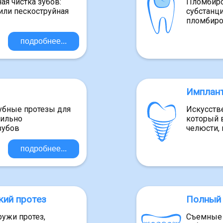
я чистка зубов:
Пломбиро
или пескоструйная
субстанц
пломбиро
подробнее...
Имплан
бные протезы для
Искусств
сильно
который в
зубов
челюсти, 
подробнее...
кий протез
Полный 
ужи протез,
Съемные 