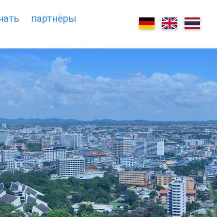
чать
партнёры