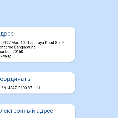
дрес
62/197 Moo 10 Thappraya Road Soi 9
ongprue Banglamung
honburi 20150
аиланд
оординаты
12.914347, E100.871111
лектронный адрес