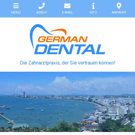
MENÜ
ANRUF
E-MAIL
INFO
ANFAHRT
HOME
LEISTUNGEN
PATIENTENFÄLLE
Die Zahnarztpraxis, der Sie vertrauen können!
KLINIK
HILFE
DOWNLOADS
PARTNER